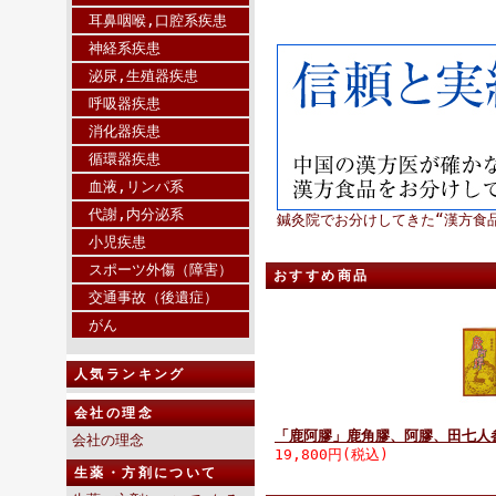
耳鼻咽喉,口腔系疾患
神経系疾患
泌尿,生殖器疾患
呼吸器疾患
消化器疾患
循環器疾患
血液,リンパ系
代謝,内分泌系
鍼灸院でお分けしてきた“漢方食
小児疾患
スポーツ外傷（障害）
おすすめ商品
交通事故（後遺症）
がん
人気ランキング
会社の理念
「鹿阿膠」鹿角膠、阿膠、田七人
会社の理念
19,800円(税込)
生薬・方剤について