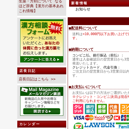
生薬・方剤について なる
新着情報
ほど辞典【漢方の基本あれ
お知らせ
これ情報】
■配送料について
送料は
<10,000円以下お買い上げで
す。
■納期について
コンビニ払、銀行振込（前払）：
通常は入金確認日の翌営業日から3
発送いたします。
クレジットカード、代金引換：
店長日記
ご注文日の翌営業日から3営業日以
す。
店長日記はこちら >>
■お支払いについて
お支払いは以下の方法がご選択いた
※クレジット・コンビニ決済は現在
ご利用になれません。
カレンダー