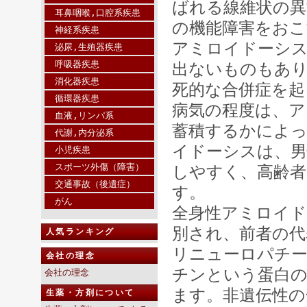
ばれる線維状の異
耳鼻咽喉,口腔系疾患
の機能障害をおこ
神経系疾患
アミロイドーシ
泌尿,生殖器疾患
呼吸器疾患
出ないものもあ
消化器疾患
死的な合併症を起
循環器疾患
病気の程度は、ア
血液,リンパ系
蓄積するかによ
代謝,内分泌系
イドーシスは、男
小児疾患
スポーツ外傷（障害）
しやすく、高齢
交通事故（後遺症）
す。
がん
全身性アミロイド
別され、前者の代
人気ランキング
リニューロパチ
会社の理念
チンという蛋白
会社の理念
ます。非遺伝性の
生薬・方剤について