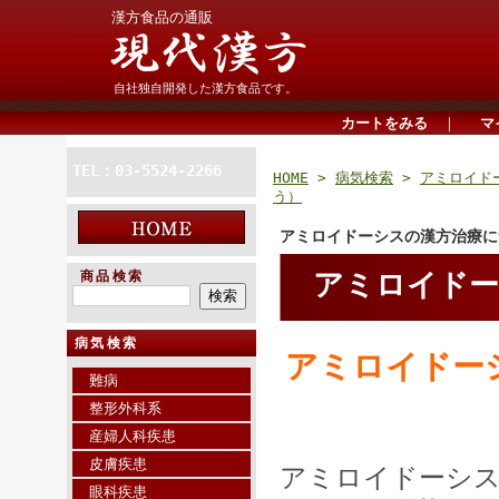
漢方食品の通販
自社独自開発した漢方食品です。
カートをみる
｜
マ
TEL：03-5524-2266
HOME
>
病気検索
>
アミロイド
う）
アミロイドーシスの漢方治療に
商品検索
アミロイド
病気検索
アミロイドー
難病
整形外科系
アミロイ
産婦人科疾患
皮膚疾患
アミロイドーシ
眼科疾患