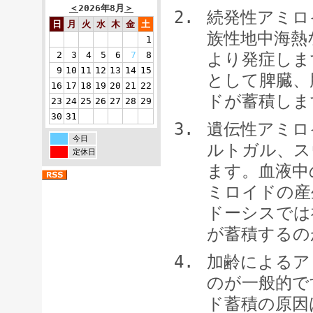
＜
2026年8月
＞
続発性アミロ
日
月
火
水
木
金
土
族性地中海熱
1
より発症しま
2
3
4
5
6
7
8
9
10
11
12
13
14
15
として脾臓、
16
17
18
19
20
21
22
ドが蓄積しま
23
24
25
26
27
28
29
30
31
遺伝性アミロ
今日
ルトガル、ス
定休日
ます。血液中
ミロイドの産
ドーシスでは
が蓄積するの
加齢によるア
のが一般的で
ド蓄積の原因