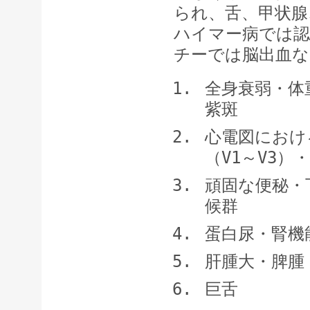
られ、舌、甲状腺
ハイマー病では
チーでは脳出血な
全身衰弱・体
紫斑
心電図におけ
（V1～V3
頑固な便秘・
候群
蛋白尿・腎機
肝腫大・脾腫
巨舌