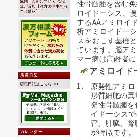
生薬・方剤について なる
性骨髄腫を含む免
ほど辞典【漢方の基本あれ
ロイドーシス、慢
これ情報】
するAAアミロイ
析アミロイドー
スをおこす基礎と
ています。脳ア
マー病は高齢者に
アミロイド
店長日記
店長日記はこちら >>
原発性アミロ
形質細胞の異
発性骨髄腫を
イドーシスで
管、肝臓、腎
が特徴です。
カレンダー