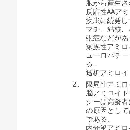
胞から産生さ
反応性AAア
疾患に続発し
マチ、結核、
張症などがあ
家族性アミロ
ューロパチー
る。
透析アミロイ
限局性アミロ
脳アミロイド
シーは高齢者
の原因として
である。
内分泌アミロ