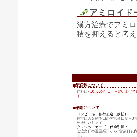
アミロイド
漢方治療でアミロ
積を抑えると考
■配送料について
送料は
<10,000円以下お買い上げで
す。
■納期について
コンビニ払、銀行振込（前払）：
通常は入金確認日の翌営業日から3
発送いたします。
クレジットカード、代金引換：
ご注文日の翌営業日から3営業日以
す。